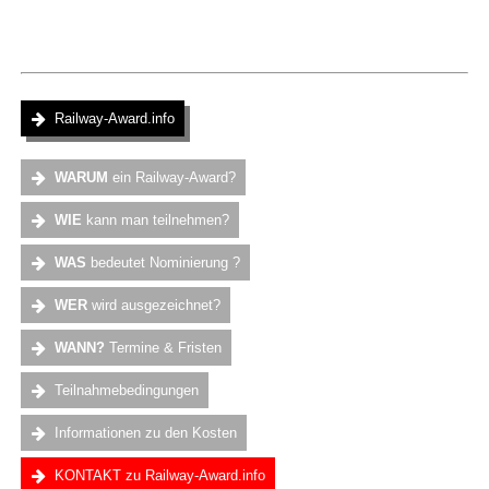
.
Railway-Award.info
.
WARUM
ein Railway-Award?
WIE
kann man teilnehmen?
WAS
bedeutet Nominierung ?
WER
wird ausgezeichnet?
WANN?
Termine & Fristen
Teilnahmebedingungen
Informationen zu den Kosten
KONTAKT zu Railway-Award.info