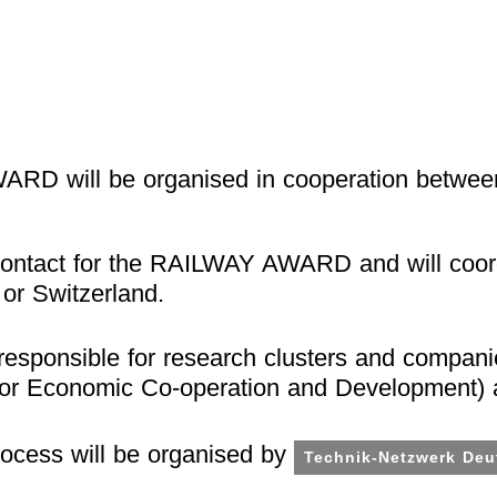
.
.
RD will be organised in cooperation betwe
ntact for the RAILWAY AWARD and will coordi
or Switzerland.
.
sponsible for research clusters and compan
for Economic Co-operation and Development) 
.
process will be organised by
Technik-Netzwerk Deu