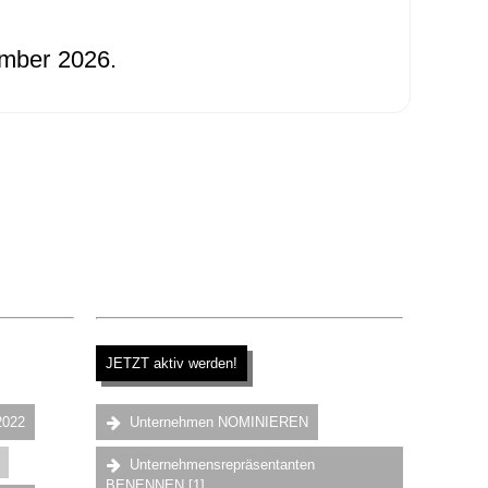
ember 2026.
.
.
JETZT aktiv werden!
.
.
2022
Unternehmen NOMINIEREN
Unternehmensrepräsentanten
BENENNEN [1]