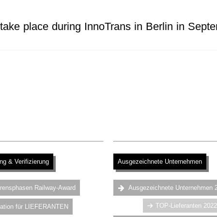
.
e place during InnoTrans in Berlin in Sept
.
ng & Verifizierung
Ausgezeichnete Unternehmen
.
hrensphasen Railway-Award
Ausgezeichnete Unternehmen 
TOP-Lieferanten 2022
mation für LIEFERANTEN