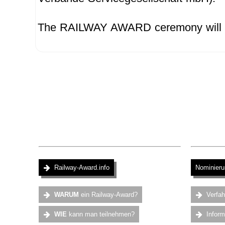
The RAILWAY AWARD ceremony will tak
.
Railway-Award.info
Nominieru
.
WARUM
ein Railway-Award?
Verfa
WIE
kann man teilnehmen?
Infor