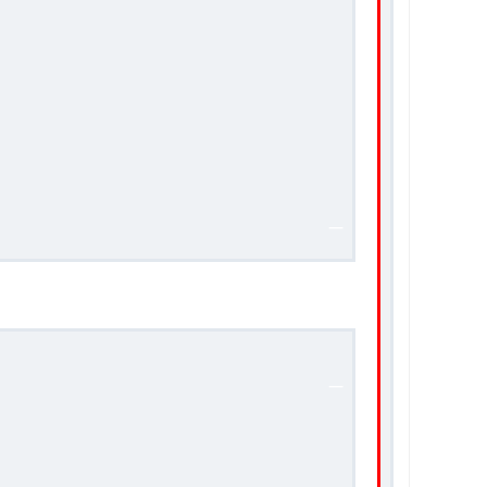
_
.
_