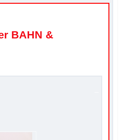
.
er BAHN &
.
_