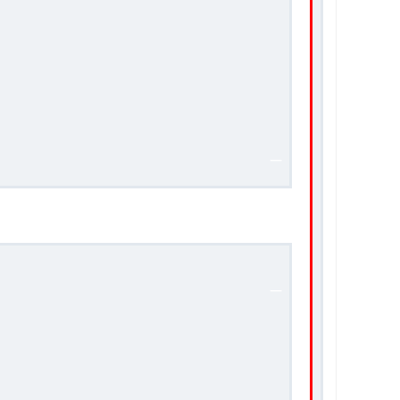
_
.
_